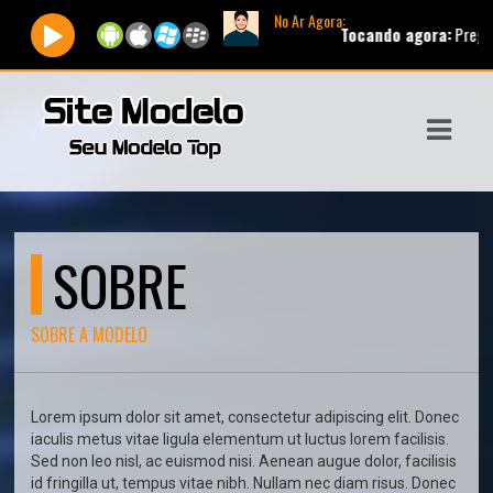
No Ar Agora:
Tocando agora:
Pregador Luo 
ASTS
IAS
IA
DOS
SOBRE
RAMAÇÃO
TOS
SOBRE A MODELO
E
Lorem ipsum dolor sit amet, consectetur adipiscing elit. Donec
E
iaculis metus vitae ligula elementum ut luctus lorem facilisis.
Sed non leo nisl, ac euismod nisi. Aenean augue dolor, facilisis
ATO
id fringilla ut, tempus vitae nibh. Nullam nec diam risus. Donec